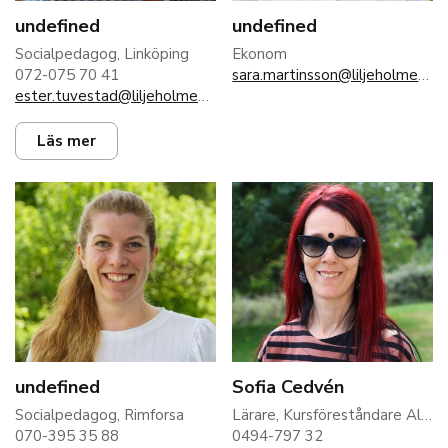
undefined
undefined
Socialpedagog, Linköping
Ekonom
072-075 70 41
sara.martinsson@liljeholmen.nu
ester.tuvestad@liljeholmen.nu
Läs mer
undefined
Sofia Cedvén
Socialpedagog, Rimforsa
Lärare, Kursföreståndare Allmän kurs Rimforsa
070-395 35 88
0494-797 32