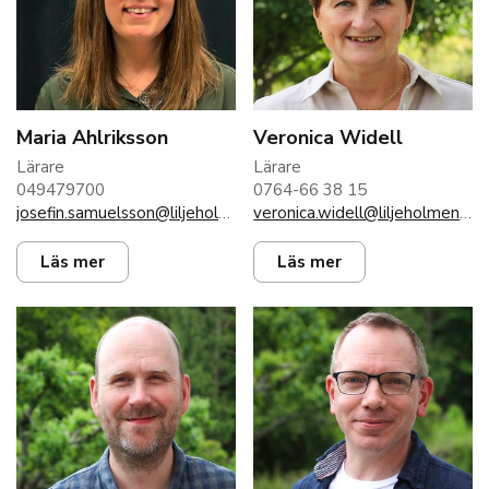
Maria Ahlriksson
Veronica Widell
Lärare
Lärare
049479700
0764-66 38 15
josefin.samuelsson@liljeholmen.nu
veronica.widell@liljeholmen.nu
Läs mer
Läs mer