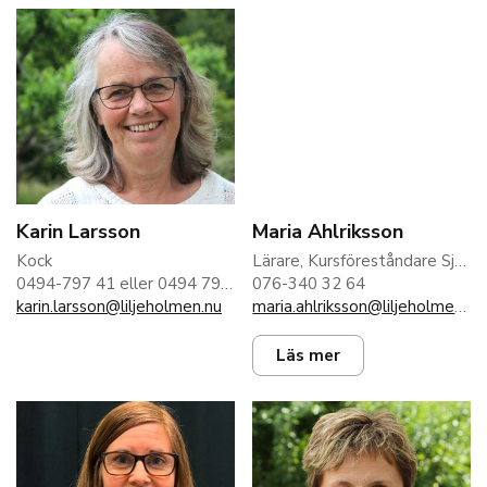
Karin Larsson
Maria Ahlriksson
Kock
Lärare, Kursföreståndare Själavård
0494-797 41 eller 0494 797 40
076-340 32 64
karin.larsson@liljeholmen.nu
maria.ahlriksson@liljeholmen.nu
Läs mer