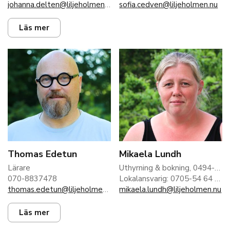
johanna.delten@liljeholmen.nu
sofia.cedven@liljeholmen.nu
Läs mer
Thomas Edetun
Mikaela Lundh
Lärare
Uthyrning & bokning, 0494-797 02
070-8837478
Lokalansvarig: 0705-54 64 16
thomas.edetun@liljeholmen.nu
mikaela.lundh@liljeholmen.nu
Läs mer