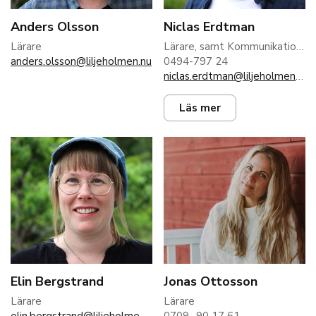
Anders Olsson
Niclas Erdtman
Lärare
Lärare, samt Kommunikation/IT
anders.olsson@liljeholmen.nu
0494-797 24
niclas.erdtman@liljeholmen.nu
Läs mer
Elin Bergstrand
Jonas Ottosson
Lärare
Lärare
elin.bergstrand@liljeholmen.nu
0709 -90 17 61