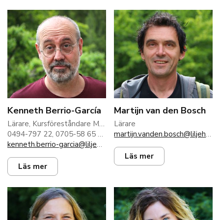
Kenneth Berrio-García
Martijn van den Bosch
Lärare, Kursföreståndare Musik
Lärare
0494-797 22, 0705-58 65 56
martijn.vanden.bosch@liljeholmen.nu
kenneth.berrio-garcia@liljeholmen.nu
Läs mer
Läs mer