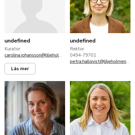
undefined
undefined
Kurator
Rektor
carolina.johansson@liljeholmen.nu
0494-79701
petra.hallqvist@liljeholmen.nu
Läs mer