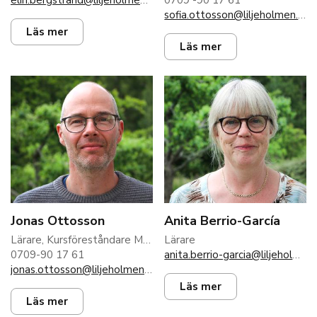
sofia.ottosson@liljeholmen.nu
Läs mer
Läs mer
Jonas Ottosson
Anita Berrio-García
Lärare, Kursföreståndare Musik och Existentiell Hälsa
Lärare
0709-90 17 61
anita.berrio-garcia@liljeholmen.nu
jonas.ottosson@liljeholmen.nu
Läs mer
Läs mer