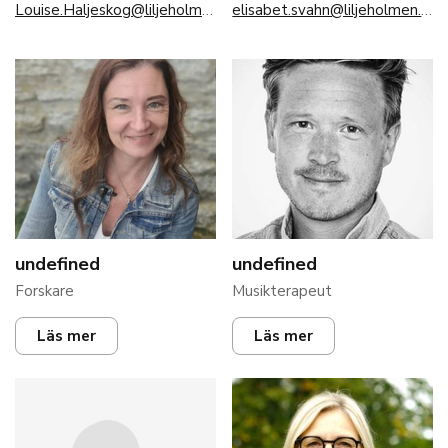
Louise.Haljeskog@liljeholmen.nu
elisabet.svahn@liljeholmen.nu
undefined
undefined
Forskare
Musikterapeut
Läs mer
Läs mer