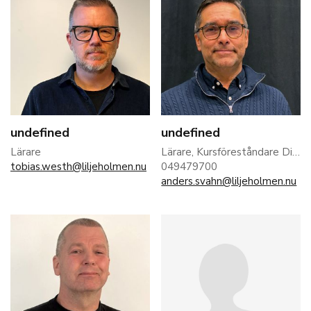
undefined
undefined
Lärare
Lärare, Kursföreståndare Diakoniutb.
tobias.westh@liljeholmen.nu
049479700
anders.svahn@liljeholmen.nu