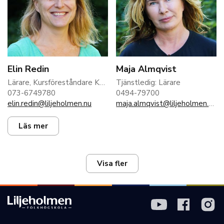
Elin Redin
Maja Almqvist
Lärare, Kursföreståndare Konst&Design
Tjänstledig: Lärare
073-6749780
0494-79700
elin.redin@liljeholmen.nu
maja.almqvist@liljeholmen.nu
Läs mer
Visa fler